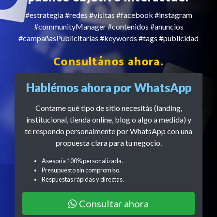
#estrategia #redes #visitas #facebook #instagram
#communityManager #contenidos #anuncios
#campañasPublicitarias #keywords #tags #publicidad
Consultános ahora.
Hablémos ahora por WhatsApp
Contame qué tipo de sitio necesitás (landing,
institucional, tienda online, blog o algo a medida) y
te respondo personalmente por WhatsApp con una
propuesta clara para tu negocio.
Asesoría 100% personalizada.
Presupuesto sin compromiso.
Respuestas rápidas y directas.
Consultar ahora