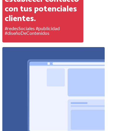
con tus potenciales
clientes.
#redesSociales #publicidad
#diseñoDeContenidos